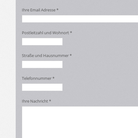
Ihre Email Adresse *
Postleitzahl und Wohnort *
Straße und Hausnummer *
Telefonnummer *
Ihre Nachricht *